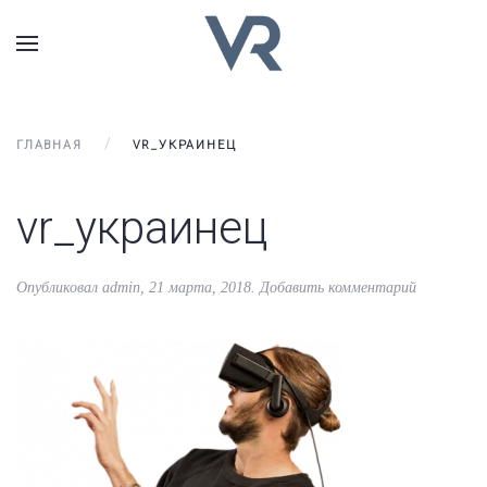
ГЛАВНАЯ
VR_УКРАИНЕЦ
vr_украинец
Опубликовал
admin
,
21 марта, 2018
.
Добавить комментарий